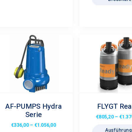
Die
Optionen
können
auf
der
Produktseite
gewählt
werden
AF-PUMPS Hydra
FLYGT Rea
Serie
€
805,20
–
€
1.37
Preisspanne:
€
336,00
–
€
1.056,00
Ausführung