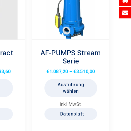
werden
gewählt
werden
ract
AF-PUMPS Stream
0
Serie
Preisspanne:
Preisspanne:
83,60
€
1.087,20
–
€
3.510,00
€1.784,40
Dieses
€1.087,20
Dieses
Ausführung
bis
Produkt
bis
Produkt
wählen
€2.283,60
weist
€3.510,00
weist
mehrere
mehrere
inkl MwSt.
Varianten
Varianten
Datenblatt
auf.
auf.
Die
Die