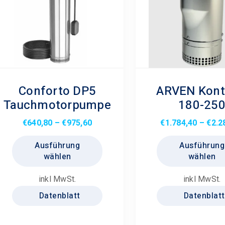
werden
Conforto DP5
ARVEN Kont
Tauchmotorpumpe
180-25
Preisspanne:
€
640,80
–
€
975,60
€
1.784,40
–
€
2.2
€640,80
Dieses
Ausführung
Ausführung
bis
Produkt
wählen
wählen
€975,60
weist
mehrere
inkl MwSt.
inkl MwSt.
Varianten
Datenblatt
Datenblatt
auf.
Die