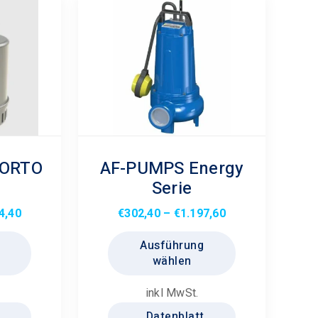
ORTO
AF-PUMPS Energy
Serie
Preisspanne:
Preisspanne:
4,40
€
302,40
–
€
1.197,60
€754,80
Dieses
€302,40
Dieses
Ausführung
bis
Produkt
bis
Produkt
wählen
€1.094,40
weist
€1.197,60
weist
mehrere
mehrere
inkl MwSt.
Varianten
Varianten
Datenblatt