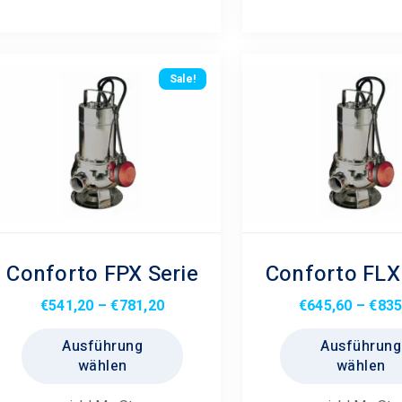
Optionen
können
auf
der
Sale!
Produktseite
gewählt
werden
Conforto FPX Serie
Conforto FLX
Preisspanne:
€
541,20
–
€
781,20
€
645,60
–
€
835
€541,20
Dieses
Ausführung
Ausführung
bis
Produkt
wählen
wählen
€781,20
weist
mehrere