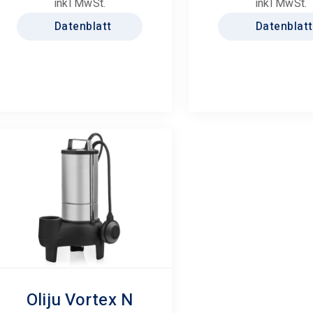
inkl MwSt.
inkl MwSt.
Varianten
Datenblatt
Datenblatt
auf.
Die
Optionen
können
auf
der
Produktseite
gewählt
werden
Oliju Vortex N