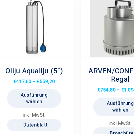
Oliju Aqualiju (5“)
ARVEN/CONF
Regal
Preisspanne:
€
417,60
–
€
559,20
€417,60
Dieses
€
754,80
–
€
1.09
Ausführung
bis
Produkt
wählen
Ausführung
€559,20
weist
wählen
mehrere
inkl MwSt.
Varianten
inkl MwSt.
Datenblatt
auf.
Broschüre