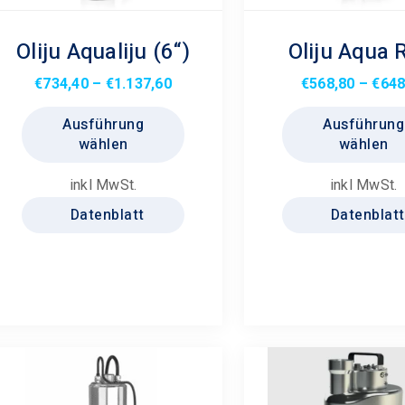
Oliju Aqualiju (6“)
Oliju Aqua 
Preisspanne:
€
734,40
–
€
1.137,60
€
568,80
–
€
648
€734,40
Dieses
Ausführung
Ausführung
bis
Produkt
wählen
wählen
€1.137,60
weist
mehrere
inkl MwSt.
inkl MwSt.
Varianten
Datenblatt
Datenblatt
auf.
Die
Optionen
können
auf
der
Produktseite
gewählt