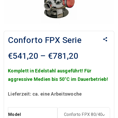
Conforto FPX Serie
Preisspan
€
541,20
–
€
781,20
€541,20
bis
Komplett in Edelstahl ausgeführt! Für
€781,20
aggressive Medien bis 50°C im Dauerbetrieb!
Lieferzeit: ca. eine Arbeitswoche
Model