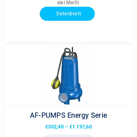
inkl MwSt.
Varianten
Datenblatt
auf.
Die
Optionen
können
auf
der
Produktseite
gewählt
werden
AF-PUMPS Energy Serie
Preisspanne:
€
302,40
–
€
1.197,60
€302,40
Dieses