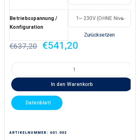
Betriebsspannung /
Konfiguration
Zurücksetzen
Ursprünglicher
Aktueller
€
541,20
€
637,20
Preis
Preis
war:
ist:
Conforto
€637,20
€541,20.
FPX
In den Warenkorb
Serie
Menge
Datenblatt
ARTIKELNUMMER:
601.002