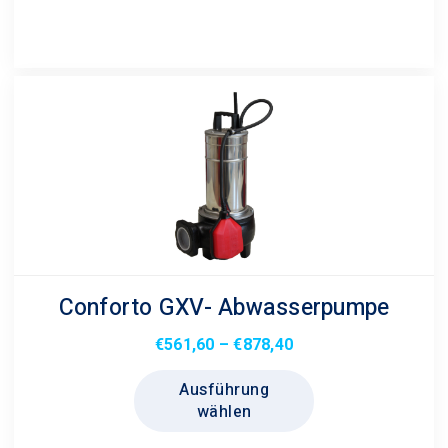
Conforto GXV- Abwasserpumpe
Preisspanne:
€
561,60
–
€
878,40
€561,60
Dieses
Ausführung
bis
Produkt
wählen
€878,40
weist
mehrere