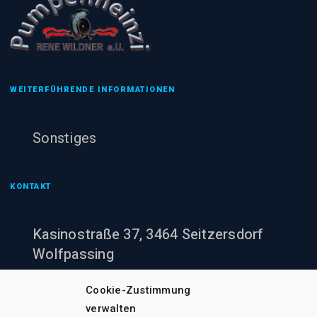
WEITERFÜHRENDE INFORMATIONEN
Sonstiges
KONTAKT
Kasinostraße 37, 3464 Seitzersdorf
Wolfpassing
+43 (0)660 943 60 00
Cookie-Zustimmung
verwalten
office@pumpenheinzi.at