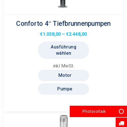
Conforto 4″ Tiefbrunnenpumpen
Preisspanne:
€
1.038,00
–
€
2.448,00
€1.038,00
Dieses
Ausführung
bis
Produkt
wählen
€2.448,00
weist
mehrere
inkl MwSt.
Varianten
Motor
auf.
Die
Pumpe
Optionen
können
auf
Photovoltaik
der
Produktseite