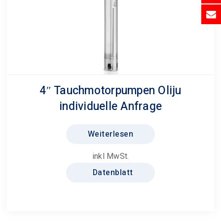
gewählt
werden
4″ Tauchmotorpumpen Oliju
individuelle Anfrage
Weiterlesen
inkl MwSt.
Datenblatt