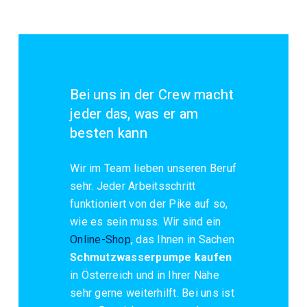
Bei uns in der Crew macht
jeder das, was er am
besten kann
Wir im Team lieben unseren Beruf
sehr. Jeder Arbeitsschritt
funktioniert von der Pike auf so,
wie es sein muss. Wir sind ein
Online-Shop
, das Ihnen in Sachen
Schmutzwasserpumpe kaufen
in Österreich und in Ihrer Nähe
sehr gerne weiterhilft. Bei uns ist