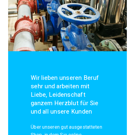
Wir lieben unseren Beruf
sehr und arbeiten mit
Liebe, Leidenschaft
ganzem Herzblut für Sie
und all unsere Kunden
Über unseren gut ausgestatteten
Shop, in dem Sie online