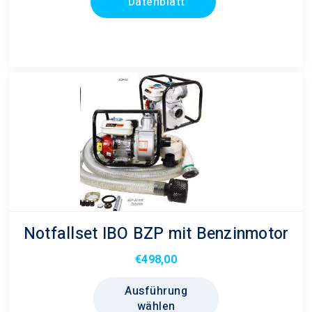
Datenblatt
Notfallset IBO BZP mit Benzinmotor
€
498,00
Dieses
Ausführung
Produkt
wählen