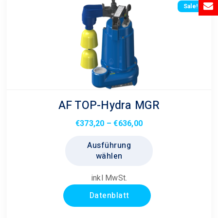
Sale!
AF TOP-Hydra MGR
Preisspanne:
€
373,20
–
€
636,00
€373,20
Dieses
Ausführung
bis
Produkt
wählen
€636,00
weist
mehrere
inkl MwSt.
Varianten
Datenblatt
auf.
Die