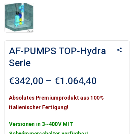
AF-PUMPS TOP-Hydra
Serie
Preisspa
€
342,00
–
€
1.064,40
€342,00
bis
Absolutes Premiumprodukt aus 100%
€1.064,4
italienischer Fertigung!
Versionen in 3~400V MIT
Schwimmerschalter verfügbar!