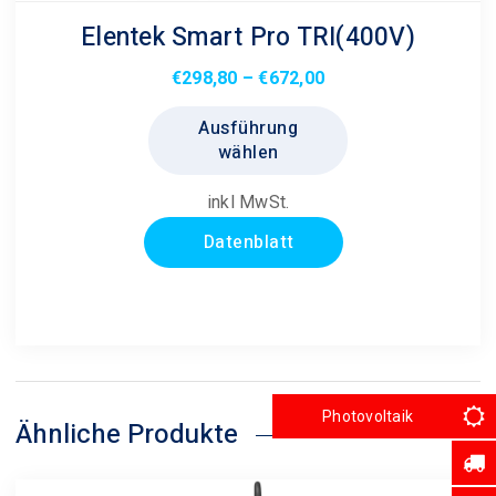
Elentek Smart Pro TRI(400V)
Preisspanne:
€
298,80
–
€
672,00
€298,80
Dieses
Ausführung
bis
Produkt
wählen
€672,00
weist
mehrere
inkl MwSt.
Varianten
Datenblatt
auf.
Die
Optionen
können
auf
der
Photovoltaik
Produktseite
Ähnliche Produkte
gewählt
werden