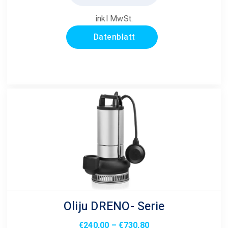
weist
mehrere
inkl MwSt.
Varianten
Datenblatt
auf.
Die
Optionen
können
auf
der
Produktseite
gewählt
werden
Oliju DRENO- Serie
Preisspanne:
€
240,00
–
€
730,80