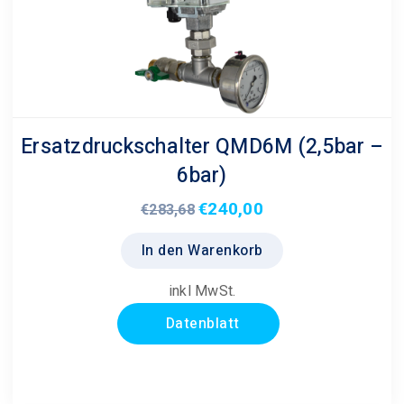
auf
der
Produktseite
gewählt
werden
Ersatzdruckschalter QMD6M (2,5bar –
6bar)
€
240,00
Ursprünglicher
Aktueller
€
283,68
Preis
Preis
In den Warenkorb
war:
ist:
€283,68
€240,00.
inkl MwSt.
Datenblatt