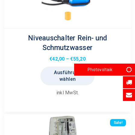
Niveauschalter Rein- und
Schmutzwasser
Preisspanne:
€
42,00
–
€
55,20
€42,00
Dieses
Photovoltaik
Ausführung
bis
Produkt
wählen
€55,20
weist
mehrere
inkl MwSt.
Varianten
auf.
Die
Optionen
Sale!
können