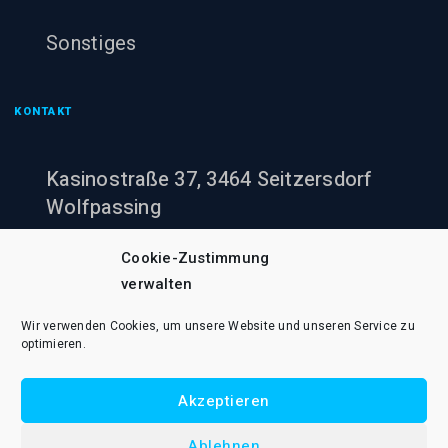
Sonstiges
KONTAKT
Kasinostraße 37, 3464 Seitzersdorf
Wolfpassing
+43 (0)660 943 60 00
Cookie-Zustimmung
verwalten
office@pumpenheinzi.at
Wir verwenden Cookies, um unsere Website und unseren Service zu
optimieren.
Akzeptieren
© 2021 Pumpenheinzi Rene Wildner e.U.. Alle Rechte vorbehalten.
Ablehnen