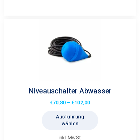
Niveauschalter Abwasser
Preisspanne:
€
70,80
–
€
102,00
€70,80
Dieses
Ausführung
bis
Produkt
wählen
€102,00
weist
mehrere
inkl MwSt.