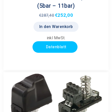
(5bar – 11bar)
€
252,00
Ursprünglicher
Aktueller
€
287,40
Preis
Preis
In den Warenkorb
war:
ist:
€287,40
€252,00.
inkl MwSt.
Datenblatt