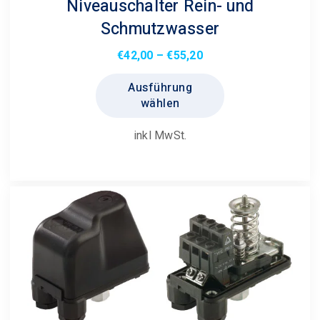
Niveauschalter Rein- und
Schmutzwasser
Preisspanne:
€
42,00
–
€
55,20
€42,00
Dieses
Ausführung
bis
Produkt
wählen
€55,20
weist
mehrere
inkl MwSt.
Varianten
auf.
Die
Optionen
können
auf
der
Produktseite
gewählt
werden