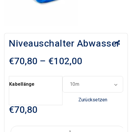
Niveauschalter Abwasser
Preisspanne
€
70,80
–
€
102,00
€70,80
bis
Kabellänge
€102,00
Zurücksetzen
€
70,80
Niveauschalter