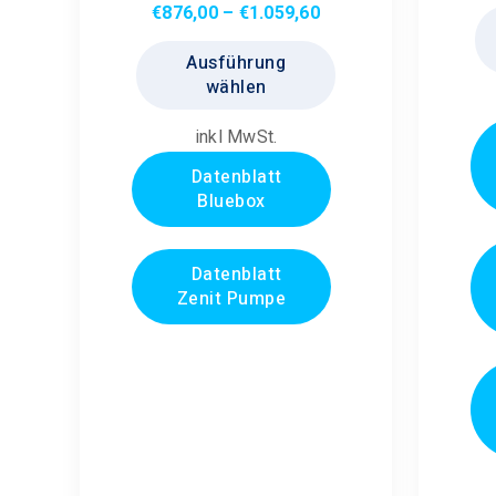
Preisspanne:
€
876,00
–
€
1.059,60
€876,00
Dieses
Ausführung
bis
Produkt
wählen
€1.059,60
weist
mehrere
inkl MwSt.
Varianten
Datenblatt
auf.
Bluebox
Die
Optionen
können
Datenblatt
Zenit Pumpe
auf
der
Produktseite
gewählt
werden