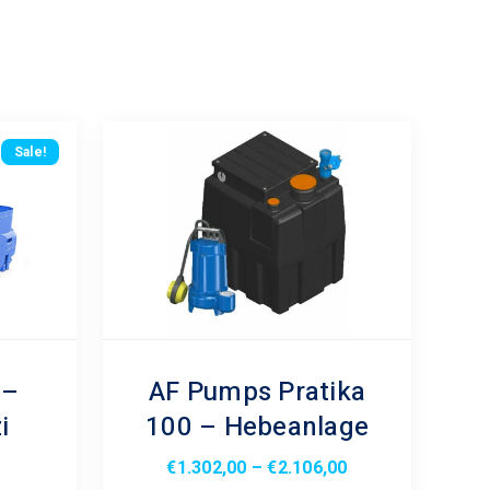
Sale!
 –
AF Pumps Pratika
i
100 – Hebeanlage
Preisspanne:
€
1.302,00
–
€
2.106,00