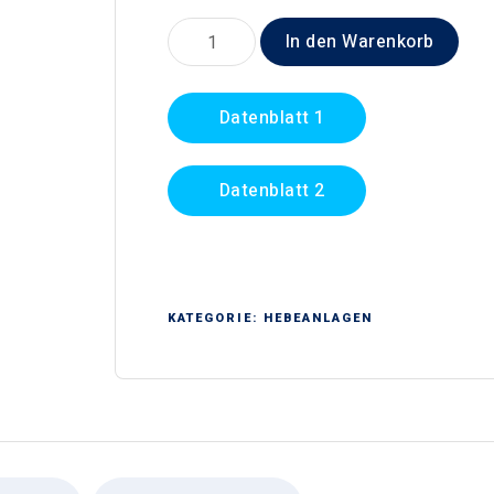
Preis
Preis
war:
ist:
Zenit
In den Warenkorb
NANO
€937,20
€750,
Box
Datenblatt 1
Menge
Datenblatt 2
KATEGORIE:
HEBEANLAGEN