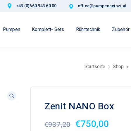
+43 (0)660 943 60 00
office@pumpenheinzi.at
Pumpen
Komplett- Sets
Rührtechnik
Zubehör
Startseite
Shop
Zenit NANO Box
Ursprüngliche
Aktue
€
750,00
€
937,20