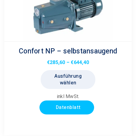
Confort NP – selbstansaugend
Preisspanne:
€
285,60
–
€
644,40
€285,60
Dieses
Ausführung
bis
Produkt
wählen
€644,40
weist
mehrere
inkl MwSt.
Varianten
Datenblatt
auf.
Die
Optionen
können