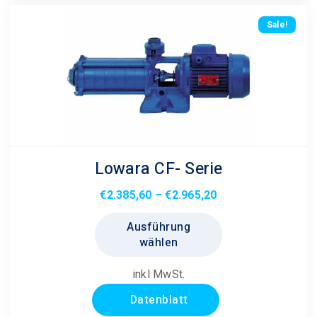
auf
Sale!
der
Produktseite
gewählt
werden
Lowara CF- Serie
Preisspanne:
€
2.385,60
–
€
2.965,20
€2.385,60
Dieses
Ausführung
bis
Produkt
wählen
€2.965,20
weist
mehrere
inkl MwSt.
Varianten
Datenblatt
auf.