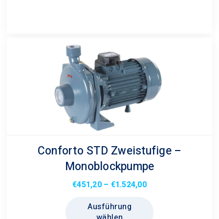
Die
Optionen
können
auf
der
Produktseite
gewählt
werden
Conforto STD Zweistufige –
Monoblockpumpe
Preisspanne:
€
451,20
–
€
1.524,00
€451,20
Dieses
Ausführung
bis
Produkt
wählen