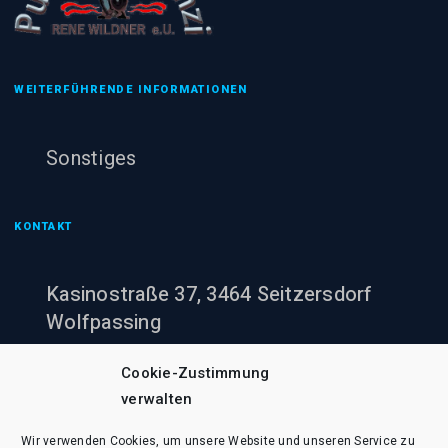
WEITERFÜHRENDE INFORMATIONEN
Sonstiges
KONTAKT
Kasinostraße 37, 3464 Seitzersdorf
Wolfpassing
+43 (0)660 943 60 00
Cookie-Zustimmung
verwalten
office@pumpenheinzi.at
Wir verwenden Cookies, um unsere Website und unseren Service zu