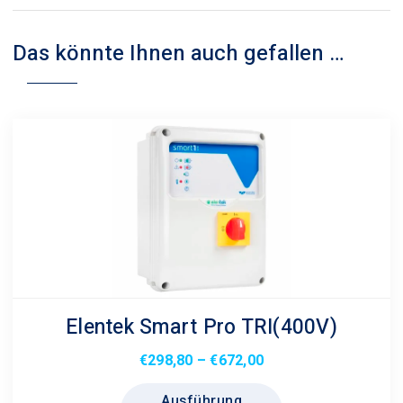
Das könnte Ihnen auch gefallen …
Elentek Smart Pro TRI(400V)
Preisspanne:
€
298,80
–
€
672,00
€298,80
Dieses
Ausführung