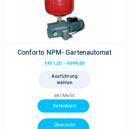
Produktseite
gewählt
werden
Conforto NPM- Gartenautomat
Preisspanne:
€
451,20
–
€
699,60
€451,20
Dieses
Ausführung
bis
Produkt
wählen
€699,60
weist
mehrere
inkl MwSt.
Varianten
Datenblatt
auf.
Die
Optionen
Übersicht