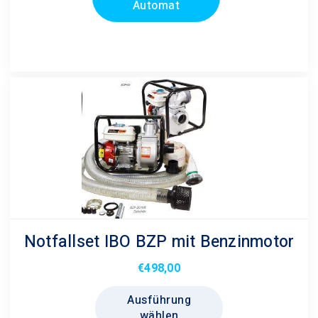
können
Automat
auf
der
Produktseite
gewählt
werden
Notfallset IBO BZP mit Benzinmotor
€
498,00
Dieses
Ausführung
Produkt
wählen