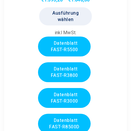
€1.393,20
Dieses
Ausführung
bis
Produkt
wählen
€1.848,00
weist
mehrere
inkl MwSt.
Varianten
Datenblatt
auf.
FAST-R5500
Die
Optionen
können
Datenblatt
FAST-R3800
auf
der
Produktseite
Datenblatt
gewählt
FAST-R3000
werden
Datenblatt
FAST-R8500D