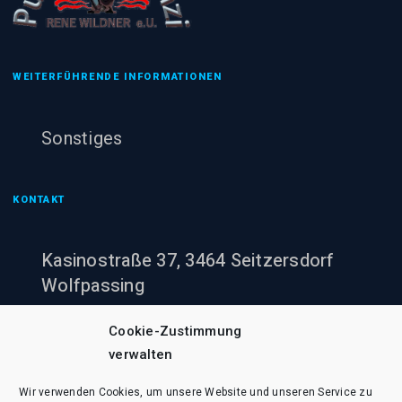
WEITERFÜHRENDE INFORMATIONEN
Sonstiges
KONTAKT
Kasinostraße 37, 3464 Seitzersdorf
Wolfpassing
+43 (0)660 943 60 00
Cookie-Zustimmung
verwalten
office@pumpenheinzi.at
Wir verwenden Cookies, um unsere Website und unseren Service zu