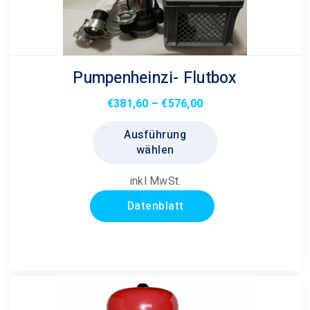
Pumpenheinzi- Flutbox
Preisspanne:
€
381,60
–
€
576,00
€381,60
Dieses
Ausführung
bis
Produkt
wählen
€576,00
weist
mehrere
inkl MwSt.
Varianten
Datenblatt
auf.
Die
Optionen
können
auf
der