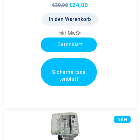
€
24,00
Ursprünglicher
Aktueller
€
30,00
Preis
Preis
In den Warenkorb
war:
ist:
€30,00
€24,00.
inkl MwSt.
Datenblatt
Sicherheitsda
tenblatt
Sale!