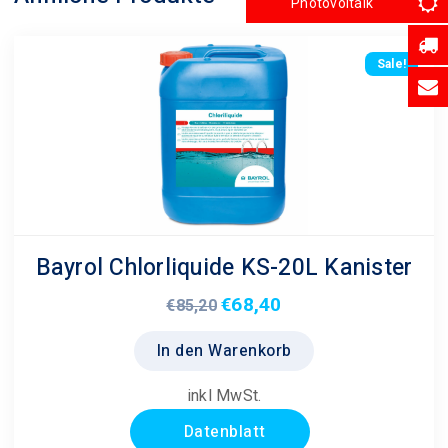
Photovoltaik
Sale!
Bayrol Chlorliquide KS-20L Kanister
€
68,40
Ursprünglicher
Aktueller
€
85,20
Preis
Preis
In den Warenkorb
war:
ist:
€85,20
€68,40.
inkl MwSt.
Datenblatt