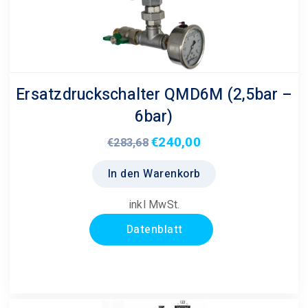
Ersatzdruckschalter QMD6M (2,5bar –
6bar)
€
240,00
Ursprünglicher
Aktueller
€
283,68
Preis
Preis
In den Warenkorb
war:
ist:
€283,68
€240,00.
inkl MwSt.
Datenblatt