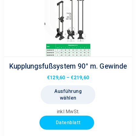
Kupplungsfußsystem 90° m. Gewinde
Preisspanne:
€
129,60
–
€
219,60
€129,60
Dieses
Ausführung
bis
Produkt
wählen
€219,60
weist
mehrere
inkl MwSt.
Varianten
Datenblatt
auf.
Die