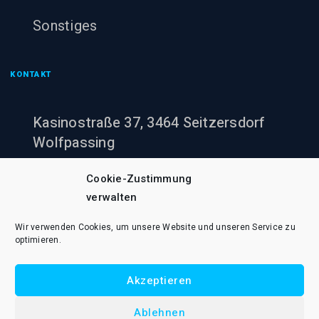
Sonstiges
KONTAKT
Kasinostraße 37, 3464 Seitzersdorf
Wolfpassing
+43 (0)660 943 60 00
Cookie-Zustimmung
verwalten
office@pumpenheinzi.at
Wir verwenden Cookies, um unsere Website und unseren Service zu
optimieren.
Akzeptieren
© 2021 Pumpenheinzi Rene Wildner e.U.. Alle Rechte vorbehalten.
Ablehnen
AGB B2B
AGB B2C
Cookie-Richtlinie (EU)