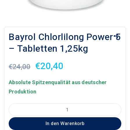
Bayrol Chlorlilong Power 5
– Tabletten 1,25kg
Ursprünglicher
Aktueller
€
20,40
€
24,00
Preis
Preis
war:
ist:
Absolute Spitzenqualität aus deutscher
€24,00
€20,40.
Produktion
Bayrol
Chlorlilong
In den Warenkorb
Power