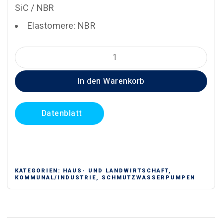
SiC / NBR
Elastomere: NBR
OLIJU
DRENO
In den Warenkorb
PRO
RF50.220.3
Menge
Datenblatt
KATEGORIEN:
HAUS- UND LANDWIRTSCHAFT
,
KOMMUNAL/INDUSTRIE
,
SCHMUTZWASSERPUMPEN