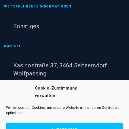
WEITERFÜHRENDE INFORMATIONEN
Sonstiges
KONTAKT
Kasinostraße 37, 3464 Seitzersdorf
Wolfpassing
+43 (0)660 943 60 00
Cookie-Zustimmung
verwalten
office@pumpenheinzi.at
Wir verwenden Cookies, um unsere Website und unseren Service zu
optimieren.