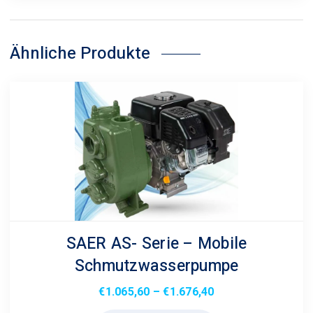
Ähnliche Produkte
SAER AS- Serie – Mobile
Schmutzwasserpumpe
Preisspanne:
€
1.065,60
–
€
1.676,40
€1.065,60
Dieses