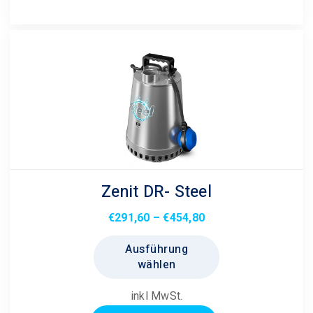
gewählt
werden
Zenit DR- Steel
Preisspanne:
€
291,60
–
€
454,80
€291,60
Dieses
Ausführung
bis
Produkt
wählen
€454,80
weist
mehrere
inkl MwSt.
Varianten