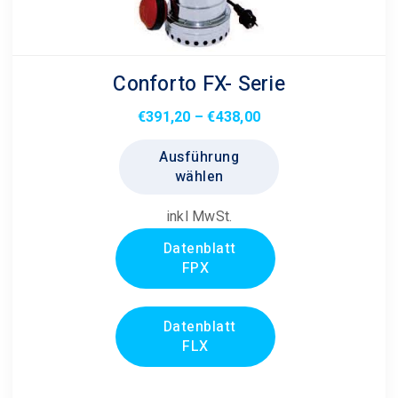
Conforto FX- Serie
Preisspanne:
€
391,20
–
€
438,00
€391,20
Dieses
Ausführung
bis
Produkt
wählen
€438,00
weist
mehrere
inkl MwSt.
Varianten
Datenblatt
auf.
FPX
Die
Optionen
können
Datenblatt
FLX
auf
der
Produktseite