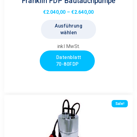
Franklin FDP Bautauchpumpe
Preisspanne:
€
2.040,00
–
€
2.640,00
€2.040,00
Dieses
Ausführung
bis
Produkt
wählen
€2.640,00
weist
mehrere
inkl MwSt.
Varianten
Datenblatt
auf.
70-80FDP
Die
Optionen
können
auf
der
Sale!
Produktseite
gewählt
werden