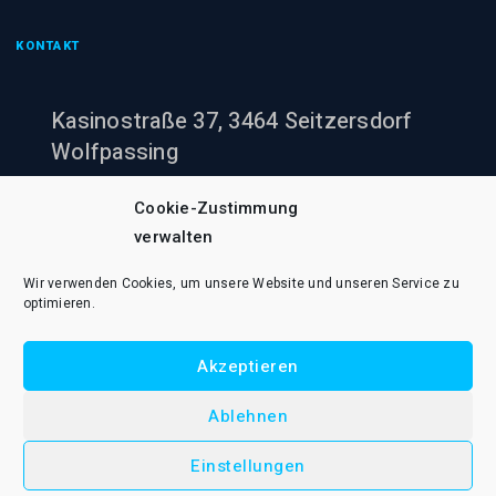
KONTAKT
Kasinostraße 37, 3464 Seitzersdorf
Wolfpassing
+43 (0)660 943 60 00
Cookie-Zustimmung
verwalten
office@pumpenheinzi.at
Wir verwenden Cookies, um unsere Website und unseren Service zu
optimieren.
Akzeptieren
© 2021 Pumpenheinzi Rene Wildner e.U.. Alle Rechte vorbehalten.
Ablehnen
AGB B2B
AGB B2C
Cookie-Richtlinie (EU)
Datenschutzerklärung
Impressum
Versandkosten
Einstellungen
Widerrufsformular
Widerrufsrecht