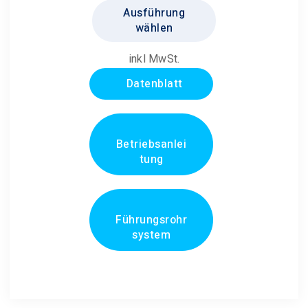
Ausführung
bis
Produkt
wählen
€1.252,80
weist
mehrere
inkl MwSt.
Varianten
Datenblatt
auf.
Die
Optionen
können
Betriebsanlei
tung
auf
der
Produktseite
gewählt
Führungsrohr
werden
system