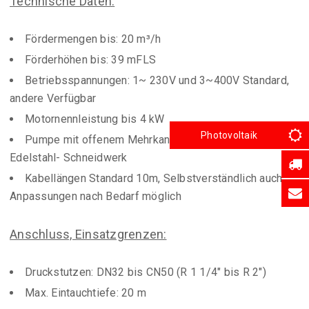
Technische Daten:
Fördermengen bis: 20 m³/h
Förderhöhen bis: 39 mFLS
Betriebsspannungen: 1~ 230V und 3~400V Standard,
andere Verfügbar
Motornennleistung bis 4 kW
Photovoltaik
Pumpe mit offenem Mehrkanallaufrad und gehärtetem
Edelstahl- Schneidwerk
Kabellängen Standard 10m, Selbstverständlich auch
Anpassungen nach Bedarf möglich
Anschluss, Einsatzgrenzen:
Druckstutzen: DN32 bis CN50 (R 1 1/4″ bis R 2″)
Max. Eintauchtiefe: 20 m