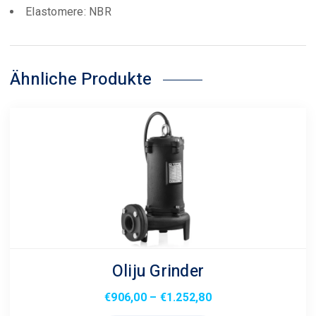
Elastomere: NBR
Ähnliche Produkte
Oliju Grinder
Preisspanne:
€
906,00
–
€
1.252,80
€906,00
Dieses