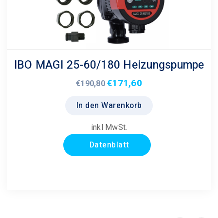
IBO MAGI 25-60/180 Heizungspumpe
€
171,60
Ursprünglicher
Aktueller
€
190,80
Preis
Preis
In den Warenkorb
war:
ist:
€190,80
€171,60.
inkl MwSt.
Datenblatt