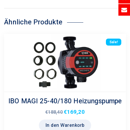
Ähnliche Produkte
Sale!
IBO MAGI 25-40/180 Heizungspumpe
€
169,20
Ursprünglicher
Aktueller
€
188,40
Preis
Preis
In den Warenkorb
war:
ist: