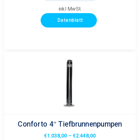
€188,40
€169,20.
inkl MwSt.
Datenblatt
Conforto 4″ Tiefbrunnenpumpen
Preisspanne:
€
1.038,00
–
€
2.448,00