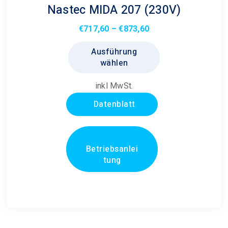
Nastec MIDA 207 (230V)
Preisspanne:
€
717,60
–
€
873,60
€717,60
Dieses
Ausführung
bis
Produkt
wählen
€873,60
weist
mehrere
inkl MwSt.
Varianten
Datenblatt
auf.
Die
Optionen
können
Betriebsanlei
tung
auf
der
Produktseite
gewählt
werden