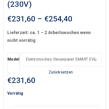
(230V)
Preisspan
€
231,60
–
€
254,40
€231,60
bis
Lieferzeit: ca. 1 – 2 Arbeitswochen wenn
€254,40
nicht vorrätig
Model
Zurücksetzen
€
231,60
Vorrätig
Elentek