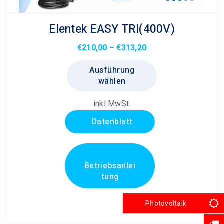
Elentek EASY TRI(400V)
Preisspanne:
€
210,00
–
€
313,20
€210,00
Dieses
Ausführung
bis
Produkt
wählen
€313,20
weist
mehrere
inkl MwSt.
Varianten
Datenblatt
auf.
Die
Optionen
können
Betriebsanlei
tung
auf
der
Produktseite
Photovoltaik
gewählt