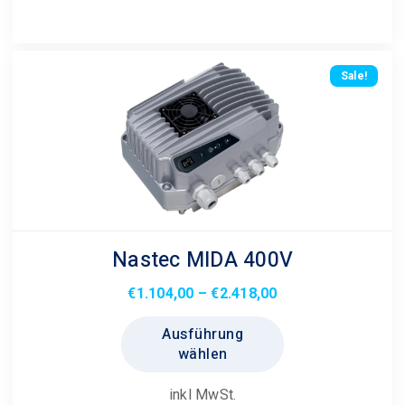
Sale!
Nastec MIDA 400V
Preisspanne:
€
1.104,00
–
€
2.418,00
€1.104,00
Dieses
Ausführung
bis
Produkt
wählen
€2.418,00
weist
mehrere
inkl MwSt.