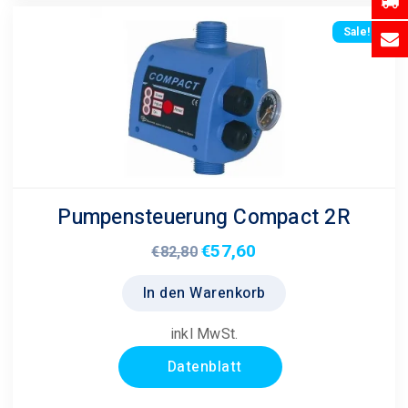
werden
Sale!
Pumpensteuerung Compact 2R
€
57,60
Ursprünglicher
Aktueller
€
82,80
Preis
Preis
In den Warenkorb
war:
ist:
€82,80
€57,60.
inkl MwSt.
Datenblatt