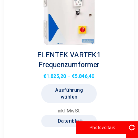
ELENTEK VARTEK1
Frequenzumformer
Preisspanne:
€
1.825,20
–
€
5.846,40
€1.825,20
Dieses
Ausführung
bis
Produkt
wählen
€5.846,40
weist
mehrere
inkl MwSt.
Varianten
Datenblatt
auf.
Photovoltaik
Die