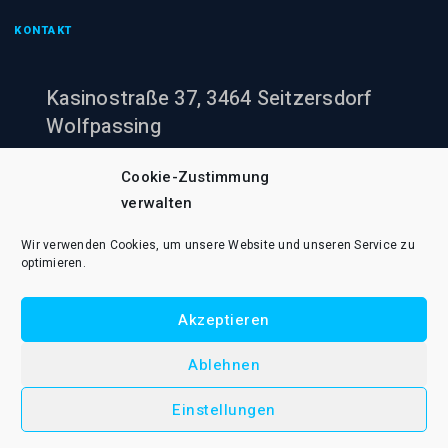
KONTAKT
Kasinostraße 37, 3464 Seitzersdorf
Wolfpassing
+43 (0)660 943 60 00
Cookie-Zustimmung
verwalten
office@pumpenheinzi.at
Wir verwenden Cookies, um unsere Website und unseren Service zu
optimieren.
Akzeptieren
© 2021 Pumpenheinzi Rene Wildner e.U.. Alle Rechte vorbehalten.
Ablehnen
AGB B2B
AGB B2C
Cookie-Richtlinie (EU)
Datenschutzerklärung
Impressum
Versandkosten
Einstellungen
Widerrufsformular
Widerrufsrecht