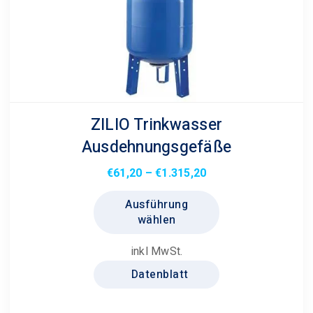
ZILIO Trinkwasser
Ausdehnungsgefäße
Preisspanne:
€
61,20
–
€
1.315,20
€61,20
Dieses
Ausführung
bis
Produkt
wählen
€1.315,20
weist
mehrere
inkl MwSt.
Varianten
Datenblatt
auf.
Die