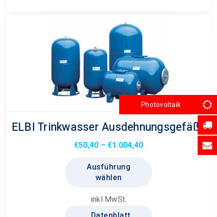
Optionen
können
auf
der
Produktseite
gewählt
werden
Photovoltaik
ELBI Trinkwasser Ausdehnungsgefäße
Preisspanne:
€
50,40
–
€
1.004,40
€50,40
Dieses
Ausführung
bis
Produkt
wählen
€1.004,40
weist
mehrere
inkl MwSt.
Varianten
Datenblatt