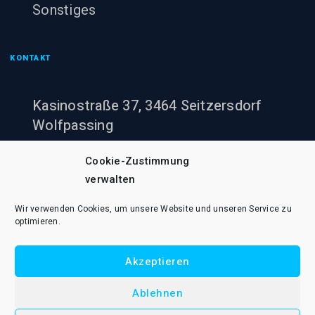
Sonstiges
KONTAKT
Kasinostraße 37, 3464 Seitzersdorf
Wolfpassing
+43 (0)660 943 60 00
Cookie-Zustimmung
verwalten
office@pumpenheinzi.at
Wir verwenden Cookies, um unsere Website und unseren Service zu
optimieren.
Akzeptieren
© 2021 Pumpenheinzi Rene Wildner e.U.. Alle Rechte vorbehalten.
Ablehnen
AGB B2B
AGB B2C
Cookie-Richtlinie (EU)