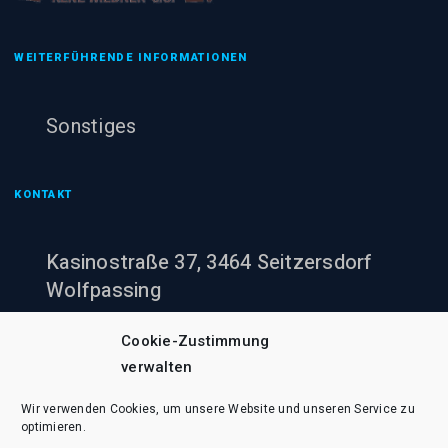
WEITERFÜHRENDE INFORMATIONEN
Sonstiges
KONTAKT
Kasinostraße 37, 3464 Seitzersdorf
Wolfpassing
+43 (0)660 943 60 00
Cookie-Zustimmung
verwalten
office@pumpenheinzi.at
Wir verwenden Cookies, um unsere Website und unseren Service zu
optimieren.