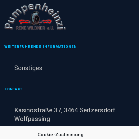
WEITERFÜHRENDE INFORMATIONEN
Sonstiges
KONTAKT
Kasinostraße 37, 3464 Seitzersdorf
Wolfpassing
+43 (0)660 943 60 00
Cookie-Zustimmung