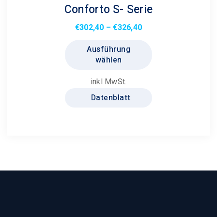
Conforto S- Serie
Preisspanne:
€
302,40
–
€
326,40
€302,40
Dieses
Ausführung
bis
Produkt
wählen
€326,40
weist
mehrere
inkl MwSt.
Varianten
Datenblatt
auf.
Die
Optionen
können
auf
der
Produktseite
gewählt
werden