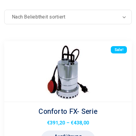
Beliebtheit
sortiert
Sale!
Conforto FX- Serie
Preisspanne:
€
391,20
–
€
438,00
€391,20
Dieses