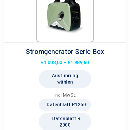
Stromgenerator Serie Box
Preisspanne:
€
1.008,00
–
€
1.989,60
€1.008,00
Dieses
Ausführung
bis
Produkt
wählen
€1.989,60
weist
mehrere
inkl MwSt.
Varianten
Datenblatt R1250
auf.
Die
Datenblatt R
Optionen
2000