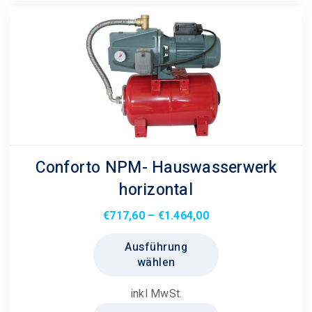
Conforto NPM- Hauswasserwerk
horizontal
Preisspanne:
€
717,60
–
€
1.464,00
€717,60
Dieses
Ausführung
bis
Produkt
wählen
€1.464,00
weist
mehrere
inkl MwSt.
Varianten