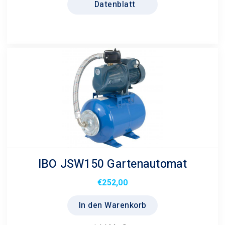
Datenblatt
auf.
Die
Optionen
können
auf
der
Produktseite
gewählt
werden
IBO JSW150 Gartenautomat
€
252,00
In den Warenkorb