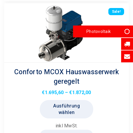
können
auf
Sale!
der
Produktseite
Photovoltaik
gewählt
werden
Conforto MCOX Hauswasserwerk
geregelt
Preisspanne:
€
1.695,60
–
€
1.872,00
€1.695,60
Dieses
Ausführung
bis
Produkt
wählen
€1.872,00
weist
mehrere
inkl MwSt.
Varianten