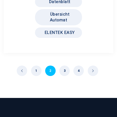
Datenblatt
auf.
Die
Übersicht
Optionen
Automat
können
auf
ELENTEK EASY
der
Produktseite
gewählt
werden
1
2
3
4