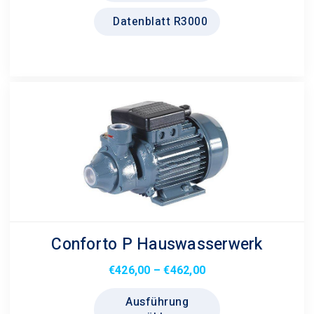
können
auf
Datenblatt R3000
der
Produktseite
gewählt
werden
Conforto P Hauswasserwerk
Preisspanne:
€
426,00
–
€
462,00
€426,00
Dieses
Ausführung
bis
Produkt