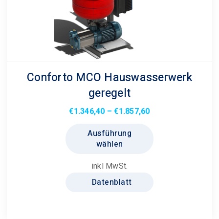
Produktseite
gewählt
werden
Conforto MCO Hauswasserwerk
geregelt
Preisspanne:
€
1.346,40
–
€
1.857,60
€1.346,40
Dieses
Ausführung
bis
Produkt
wählen
€1.857,60
weist
mehrere
inkl MwSt.
Varianten
Datenblatt
auf.
Die
Optionen