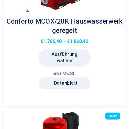
Conforto MCOX/20K Hauswasserwerk
geregelt
Preisspanne:
€
1.760,40
–
€
1.868,40
€1.760,40
Dieses
Ausführung
bis
Produkt
wählen
€1.868,40
weist
mehrere
inkl MwSt.
Varianten
Datenblatt
auf.
Die
Optionen
können
auf
Sale!
der