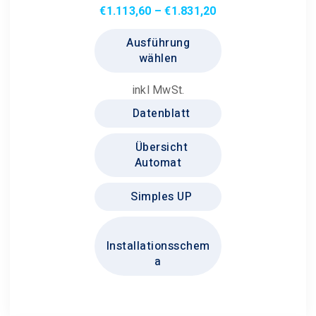
Preisspanne:
€
1.113,60
–
€
1.831,20
€1.113,60
Dieses
Ausführung
bis
Produkt
wählen
€1.831,20
weist
mehrere
inkl MwSt.
Varianten
Datenblatt
auf.
Die
Übersicht
Optionen
Automat
können
auf
Simples UP
der
Produktseite
Installationsschem
gewählt
a
werden